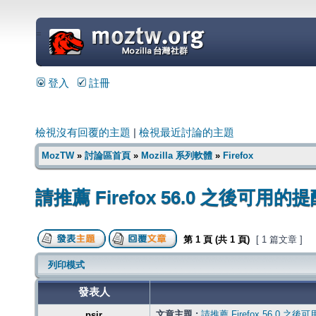
=
登入
註冊
檢視沒有回覆的主題
|
檢視最近討論的主題
MozTW
»
討論區首頁
»
Mozilla 系列軟體
»
Firefox
請推薦 Firefox 56.0 之後可
第
1
頁 (共
1
頁)
[ 1 篇文章 ]
列印模式
發表人
文章主題 :
請推薦 Firefox 56.0
psir