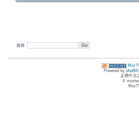
搜尋:
MozT
Powered by
phpBB
正體中文
© moztw
MozT