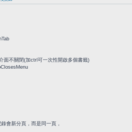
nTab
介面不關閉(加ctrl可一次性開啟多個書籤)
bClosesMenu
史記錄會新分頁，而是同一頁，