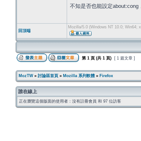
不知是否也能設定about:c
Mozilla/5.0 (Windows NT 10.0; Win64; x
回頂端
第
1
頁 (共
1
頁)
[ 1 篇文章 ]
MozTW
»
討論區首頁
»
Mozilla 系列軟體
»
Firefox
誰在線上
正在瀏覽這個版面的使用者：沒有註冊會員 和 97 位訪客