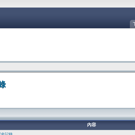
錄
內容
開歷史記錄