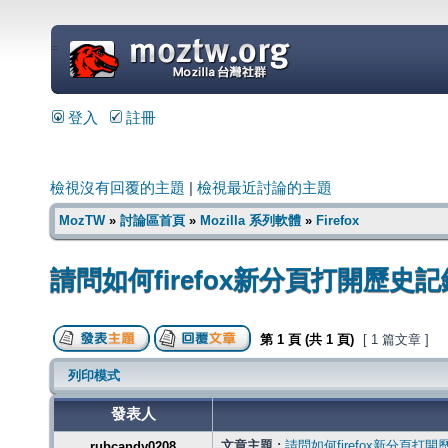
=
登入
註冊
檢視沒有回覆的主題
|
檢視最近討論的主題
MozTW
»
討論區首頁
»
Mozilla 系列軟體
»
Firefox
請問如何firefox新分頁打開歷史記
第
1
頁 (共
1
頁)
[ 1 篇文章 ]
列印模式
發表人
文章主題 :
請問如何firefox新分頁打
rubcandy0208