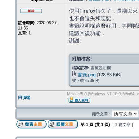
使用Firefox很久了，長
也不會遺失和忘記．
註冊時間:
2020-06-27,
書籤說明欄這麼好用，等同聯
11:36
建議回復功能．
文章:
1
謝謝!
附加檔案:
檔案註釋:
書籤說明欄
書籤.png
[128.83 KiB]
被下載 6736 次
Mozilla/5.0 (Windows NT 10.0; Win64; x
回頂端
顯示文章 :
第
1
頁 (共
1
頁)
[ 1 篇文章 ]