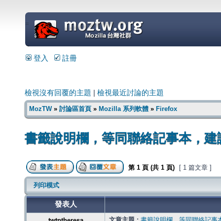
=
登入
註冊
檢視沒有回覆的主題
|
檢視最近討論的主題
MozTW
»
討論區首頁
»
Mozilla 系列軟體
»
Firefox
書籤說明欄，等同聯絡記事本，建
第
1
頁 (共
1
頁)
[ 1 篇文章 ]
列印模式
發表人
文章主題 :
書籤說明欄，等同聯絡記事
twtptheresa