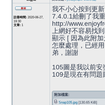
我不小心按到更新Fire
7.4.0.1給刪了我重
註冊時間:
2020-06-27,
19:30
http://www.enjoyf
文章:
1
上網好不容易找到Supe
顯示 [ 因為此附
怎麼處理，已經用
弟，謝謝
105圖是我以前
109是現在有問題
附加檔案:
Snap105.jpg
[130.65 KiB]