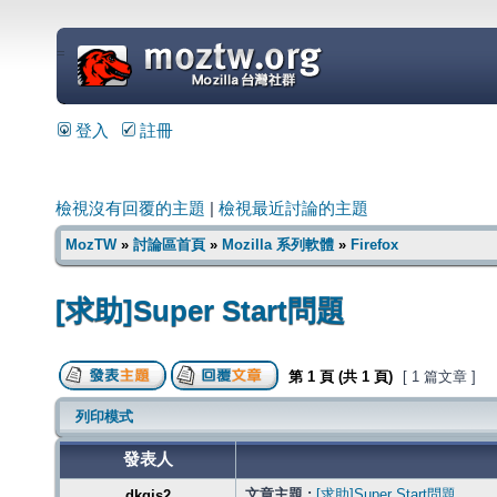
=
登入
註冊
檢視沒有回覆的主題
|
檢視最近討論的主題
MozTW
»
討論區首頁
»
Mozilla 系列軟體
»
Firefox
[求助]Super Start問題
第
1
頁 (共
1
頁)
[ 1 篇文章 ]
列印模式
發表人
文章主題 :
[求助]Super Start問題
dkgjs2