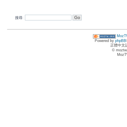
搜尋:
MozT
Powered by
phpBB
正體中文
© moztw
MozT