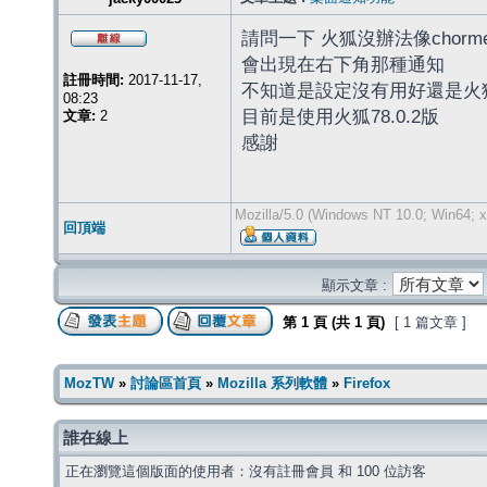
請問一下 火狐沒辦法像chorm
會出現在右下角那種通知
註冊時間:
2017-11-17,
不知道是設定沒有用好還是火
08:23
目前是使用火狐78.0.2版
文章:
2
感謝
Mozilla/5.0 (Windows NT 10.0; Win64; x
回頂端
顯示文章 :
第
1
頁 (共
1
頁)
[ 1 篇文章 ]
MozTW
»
討論區首頁
»
Mozilla 系列軟體
»
Firefox
誰在線上
正在瀏覽這個版面的使用者：沒有註冊會員 和 100 位訪客