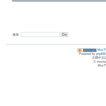
搜尋:
MozT
Powered by
phpBB
正體中文
© moztw
MozT