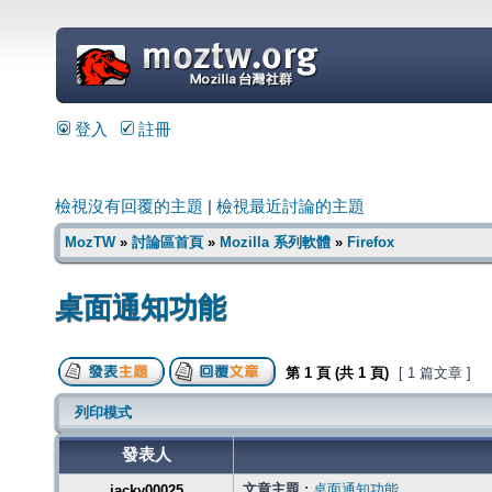
=
登入
註冊
檢視沒有回覆的主題
|
檢視最近討論的主題
MozTW
»
討論區首頁
»
Mozilla 系列軟體
»
Firefox
桌面通知功能
第
1
頁 (共
1
頁)
[ 1 篇文章 ]
列印模式
發表人
文章主題 :
桌面通知功能
jacky00025