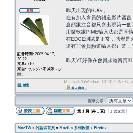
昨天出現的BUG，
在有加入會員的頻道影片留言
倉頡跟注音都只會出現第一個
用微軟跟PIME輸入法都是同
在EDGE測試是正常，感覺是
還有非會員頻道輸入都正常，
註冊時間:
2005-04-17,
20:22
昨天YT好像在會員頻道留言
文章:
710
來自:
ウルダハ不滅隊 - 少
闘士
Mozilla/5.0 (Windows NT 10.0; Win64; x
回頂端
顯示文章 :
第
1
頁 (共
1
頁)
[ 1 篇文章 ]
MozTW
»
討論區首頁
»
Mozilla 系列軟體
»
Firefox