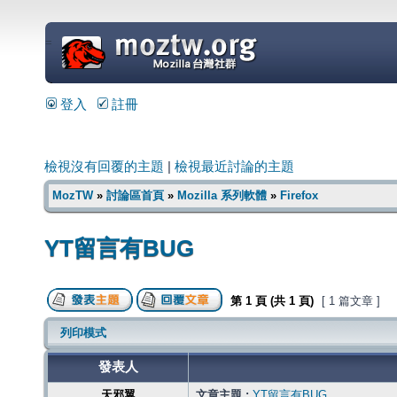
=
登入
註冊
檢視沒有回覆的主題
|
檢視最近討論的主題
MozTW
»
討論區首頁
»
Mozilla 系列軟體
»
Firefox
YT留言有BUG
第
1
頁 (共
1
頁)
[ 1 篇文章 ]
列印模式
發表人
天邪翼
文章主題 :
YT留言有BUG