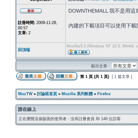
DOWNTHEMALL 我不是
註冊時間:
2009-11-28,
內建的下載項目可以使用下載
00:57
文章:
2
Mozilla/5.0 (Windows NT 10.0; Win64; x
回頂端
顯示文章 :
第
1
頁 (共
1
頁)
[ 1 篇文章 ]
MozTW
»
討論區首頁
»
Mozilla 系列軟體
»
Firefox
誰在線上
正在瀏覽這個版面的使用者：沒有註冊會員 和 148 位訪客