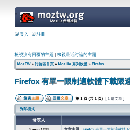
=
登入
註冊
檢視沒有回覆的主題
|
檢視最近討論的主題
MozTW
»
討論區首頁
»
Mozilla 系列軟體
»
Firefox
Firefox 有單一限制這軟體下載
第
1
頁 (共
1
頁)
[ 1 篇文章 ]
列印模式
發表人
文章主題 :
Firefox 有單一限制這軟
Junpei1234