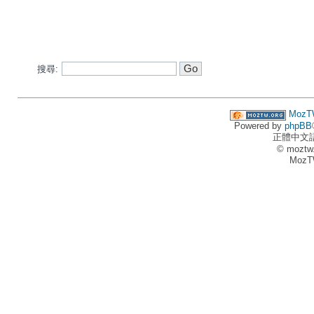
搜尋:
MozT
Powered by
phpBB
正體中文
© moztw
MozT