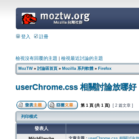
=
登入
註冊
檢視沒有回覆的主題
|
檢視最近討論的主題
MozTW
»
討論區首頁
»
Mozilla 系列軟體
»
Firefox
userChrome.css 相關討論放哪好
第
1
頁 (共
1
頁)
[ 2 篇文章 ]
列印模式
發表人
文章主題 :
userChrome.css 相關討
MilchFlasche