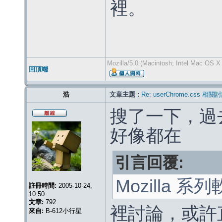
裡。
Mozilla/5.0 (Macintosh; Intel Mac OS X
回頂端
浩
文章主題 :
Re: userChrome.css 
搜了一下，過去有
好像都在
引言回覆:
Mozilla 系列軟
註冊時間:
2005-10-24,
10:50
文章:
792
裡討論，或許
來自:
B-612小行星