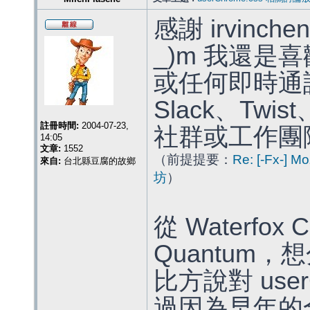
感謝 irvinc
_)m 我還是喜歡
或任何即時通
Slack、Tw
註冊時間:
2004-07-23,
社群或工作團
14:05
文章:
1552
（前提提要：
Re: [-Fx-
來自:
台北縣豆腐的故鄉
坊
）
從 Waterfox 
Quantum
比方說對 userC
過因為早年的全