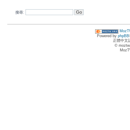
搜尋:
MozT
Powered by
phpBB
正體中文
© moztw
MozT