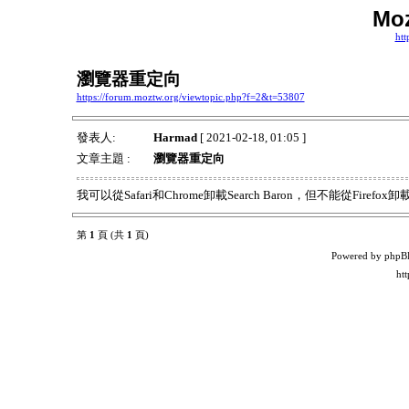
Mo
htt
瀏覽器重定向
https://forum.moztw.org/viewtopic.php?f=2&t=53807
發表人:
Harmad
[ 2021-02-18, 01:05 ]
文章主題 :
瀏覽器重定向
我可以從Safari和Chrome卸載Search Baron，但不能從Fire
第
1
頁 (共
1
頁)
Powered by phpB
ht