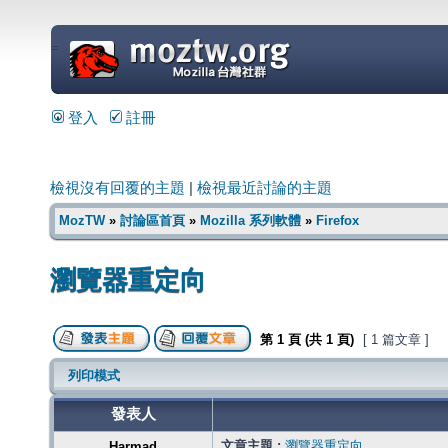
=
登入
註冊
檢視沒有回覆的主題
|
檢視最近討論的主題
MozTW
»
討論區首頁
»
Mozilla 系列軟體
»
Firefox
瀏覽器重定向
第
1
頁 (共
1
頁)
[ 1 篇文章 ]
列印模式
發表人
文章主題 :
瀏覽器重定向
Harmad