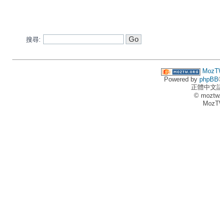
搜尋:
MozT
Powered by
phpBB
正體中文
© moztw
MozT