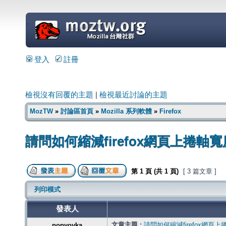
=
登入
註冊
檢視沒有回覆的主題
|
檢視最近討論的主題
MozTW
»
討論區首頁
»
Mozilla 系列軟體
»
Firefox
請問如何縮減firefox網頁上捲軸寬
第
1
頁 (共
1
頁)
[ 3 篇文章 ]
列印模式
發表人
文章主題 :
請問如何縮減firefox網頁
popyoyka