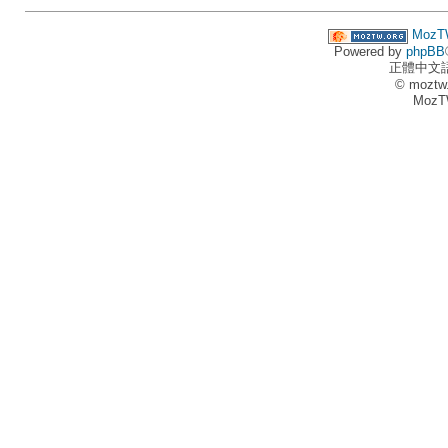
MozT
Powered by
phpBB
正體中文
© moztw
MozT