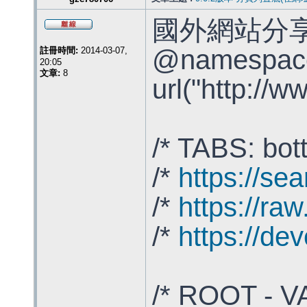
國外網站分
@namespac
註冊時間:
2014-03-07,
20:05
文章:
8
url("http://w
/* TABS: bott
/*
https://sea
/*
https://raw
/*
https://de
/* ROOT - V