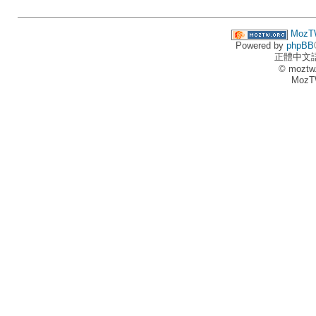
MozT
Powered by
phpBB
正體中文
© moztw
MozT