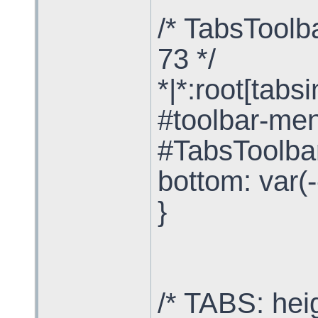
/* TabsToolba
73 */
*|*:root[tabs
#toolbar-men
#TabsToolba
bottom: var(
}
/* TABS: heig