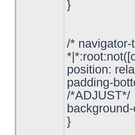
}
/* navigator
*|*:root:not(
position: rel
padding-bott
/*ADJUST*/
background-co
}