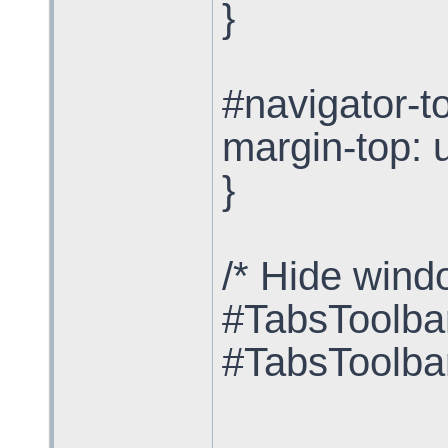
}
#navigator-t
margin-top: 
}
/* Hide wind
#TabsToolbar
#TabsToolbar 