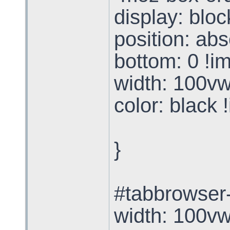
display: bloc
position: abs
bottom: 0 !im
width: 100vw
color: black 
}
#tabbrowser-
width: 100vw