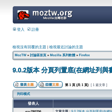
=
登入
註冊
檢視沒有回覆的主題
|
檢視最近討論的主題
MozTW
»
討論區首頁
»
Mozilla 系列軟體
»
Firefox
9.0.2版本 分頁列置底(在網址列與
第
1
頁 (共
1
頁)
[ 1 篇文章 ]
列印模式
發表人
文章主題 :
9.0.2版本 分頁列置底(在
gzc780706