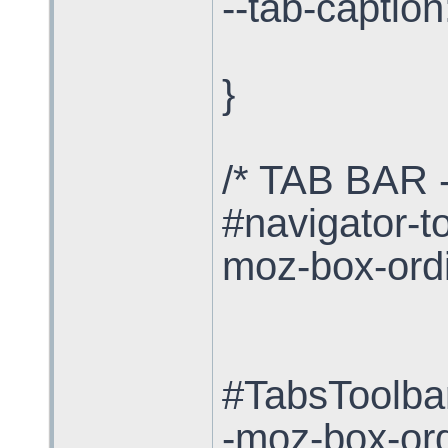
--tab-caption
}
/* TAB BAR -
#navigator-t
moz-box-ordi
#TabsToolbar
-moz-box-ord