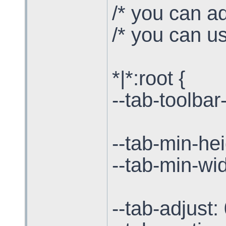
/* you can ad
/* you can us
*|*:root {
--tab-toolbar
--tab-min-hei
--tab-min-wid
--tab-adjust: 