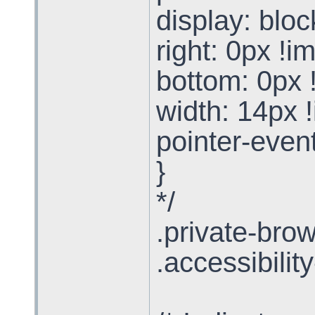
display: bloc
right: 0px !i
bottom: 0px 
width: 14px !
pointer-even
}
*/
.private-brow
.accessibilit