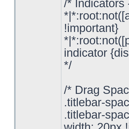
/* Indicators
*|*:root:not(
!important}
*|*:root:not
indicator {di
*/
/* Drag Spac
.titlebar-spa
.titlebar-spa
width: 20px !