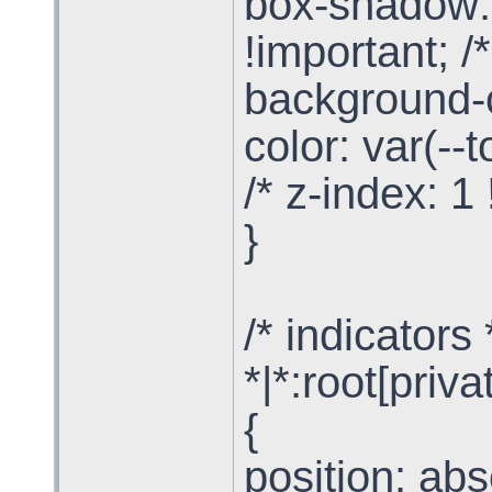
box-shadow:
!important;
background-co
color: var(--
/* z-index: 1 
}
/* indicators 
*|*:root[pri
{
position: abs