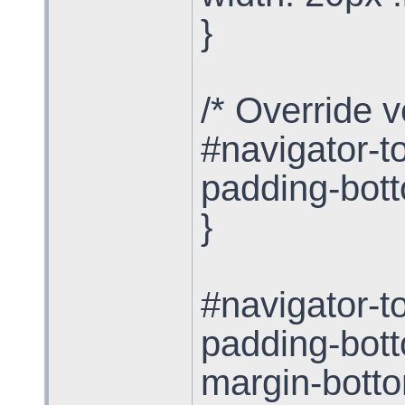
}
/* Override v
#navigator-t
padding-bott
}
#navigator-t
padding-bott
margin-botto