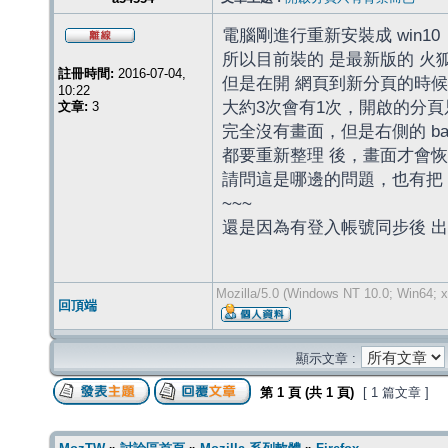
電腦剛進行重新安裝成 win10
所以目前裝的 是最新版的 火狐
註冊時間:
2016-07-04,
但是在開 網頁到新分頁的時候
10:22
大約3次會有1次，開啟的分頁
文章:
3
完全沒有畫面，但是右側的 b
都要重新整理 後，畫面才會
請問這是哪邊的問題，也有把
~~~
還是因為有登入帳號同步後 
Mozilla/5.0 (Windows NT 10.0; Win64; x
回頂端
顯示文章 :
第
1
頁 (共
1
頁)
[ 1 篇文章 ]