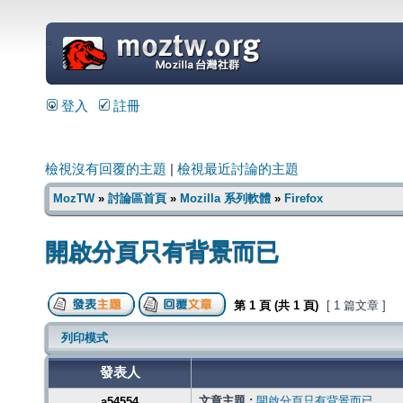
=
登入
註冊
檢視沒有回覆的主題
|
檢視最近討論的主題
MozTW
»
討論區首頁
»
Mozilla 系列軟體
»
Firefox
開啟分頁只有背景而已
第
1
頁 (共
1
頁)
[ 1 篇文章 ]
列印模式
發表人
文章主題 :
開啟分頁只有背景而已
a54554