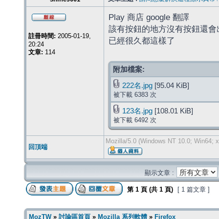
Play 商店 google 翻譯
該有按鈕的地方沒有按鈕還會
註冊時間:
2005-01-19,
已經很久都這樣了
20:24
文章:
114
附加檔案:
222名.jpg
[95.04 KiB]
被下載 6383 次
123名.jpg
[108.01 KiB]
被下載 6492 次
Mozilla/5.0 (Windows NT 10.0; Win64; x
回頂端
顯示文章 :
第
1
頁 (共
1
頁)
[ 1 篇文章 ]
MozTW
»
討論區首頁
»
Mozilla 系列軟體
»
Firefox