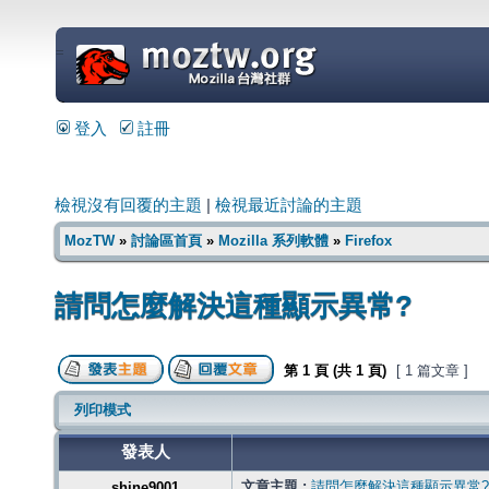
=
登入
註冊
檢視沒有回覆的主題
|
檢視最近討論的主題
MozTW
»
討論區首頁
»
Mozilla 系列軟體
»
Firefox
請問怎麼解決這種顯示異常?
第
1
頁 (共
1
頁)
[ 1 篇文章 ]
列印模式
發表人
文章主題 :
請問怎麼解決這種顯示異常?
shine9001