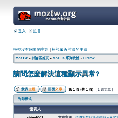
=
登入
註冊
檢視沒有回覆的主題
|
檢視最近討論的主題
MozTW
»
討論區首頁
»
Mozilla 系列軟體
»
Firefox
請問怎麼解決這種顯示異常?
第
1
頁 (共
1
頁)
[ 1 篇文章 ]
列印模式
發表人
文章主題 :
請問怎麼解決這種顯示異常?
shine9001