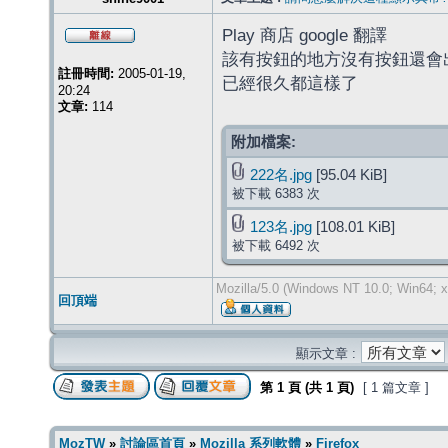
Play 商店 google 翻譯
該有按鈕的地方沒有按鈕還會
註冊時間:
2005-01-19,
已經很久都這樣了
20:24
文章:
114
附加檔案:
222名.jpg
[95.04 KiB]
被下載 6383 次
123名.jpg
[108.01 KiB]
被下載 6492 次
Mozilla/5.0 (Windows NT 10.0; Win64; x
回頂端
顯示文章 :
第
1
頁 (共
1
頁)
[ 1 篇文章 ]
MozTW
»
討論區首頁
»
Mozilla 系列軟體
»
Firefox