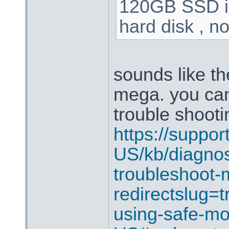
120GB SSD i
hard disk , n
sounds like th
mega. you can
trouble shoot
https://suppor
US/kb/diagnos
troubleshoot
redirectslug=t
using-safe-mo