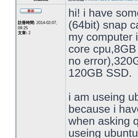
hi! i have som
(64bit) snap 
註冊時間:
2014-02-07,
09:25
文章:
2
my computer 
core cpu,8GB
no error),320
120GB SSD.
i am useing u
because i hav
when asking q
useing ubuntu