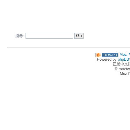
搜尋:
MozT
Powered by
phpBB
正體中文
© moztw
MozT