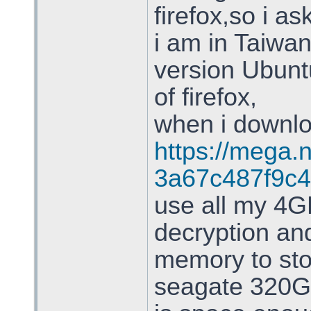
firefox,so i as
i am in Taiwa
version Ubunt
of firefox,
when i downl
https://mega.
3a67c487f9c4
use all my 4G
decryption and
memory to sto
seagate 320G