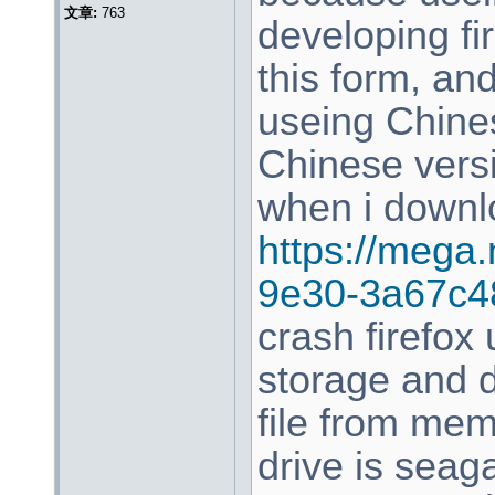
文章:
763
developing fi
this form, an
useing Chine
Chinese versi
when i downl
https://mega
9e30-3a67c4
crash firefox
storage and 
file from mem
drive is sea