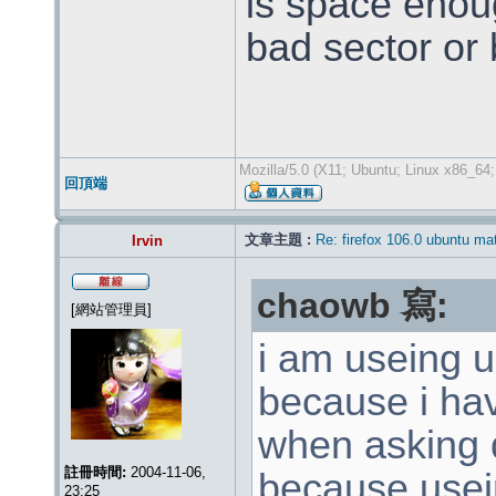
is space enou
bad sector or 
Mozilla/5.0 (X11; Ubuntu; Linux x86_64
回頂端
文章主題 :
Re: firefox 106.0 ubuntu ma
Irvin
chaowb 寫:
[網站管理員]
i am useing 
because i ha
when asking 
註冊時間:
2004-11-06,
because usei
23:25