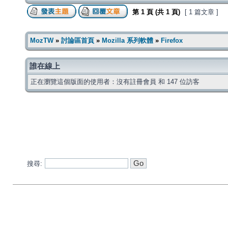
第
1
頁 (共
1
頁)
[ 1 篇文章 ]
MozTW
»
討論區首頁
»
Mozilla 系列軟體
»
Firefox
誰在線上
正在瀏覽這個版面的使用者：沒有註冊會員 和 147 位訪客
搜尋: