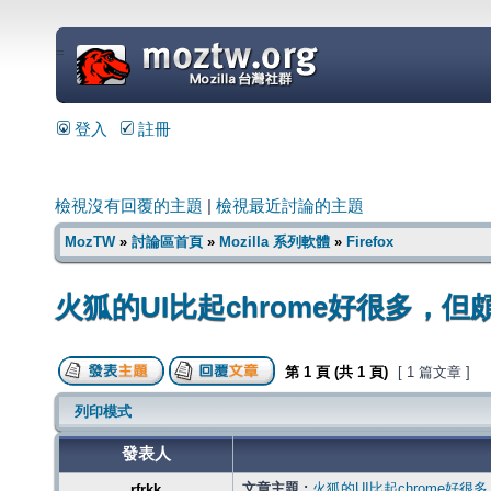
=
登入
註冊
檢視沒有回覆的主題
|
檢視最近討論的主題
MozTW
»
討論區首頁
»
Mozilla 系列軟體
»
Firefox
火狐的UI比起chrome好很多，但
第
1
頁 (共
1
頁)
[ 1 篇文章 ]
列印模式
發表人
文章主題 :
火狐的UI比起chrome好很
rfrkk