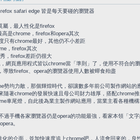
irefox safari edge 皆是每天要碰的瀏覽器
莫屬，最人性化是firefox
chrome，firefox和opera其次
支援度只有chrome最好，其他仍不小差距
me，firefox其次
秀，firefox差距仍很大
戲，網頁應用程式皆以chrome當「準則」了，使用不符合的
面，導致firefox、opera的瀏覽器使用人數被蟬食殆盡
和chrome勢均力敵，那個輝煌時代，卻讓數多年前公司製作網
著chrome的發展快速且母公司財力雄厚，搭配chrome推
看不到chrome車尾燈，自此後為業主製作網站應用，當業主看各
不過手機各家瀏覽器仍是opera的功能最強，看家本領「
pera。
襲人性化的介面，並加快速度追上chrome吧，人流會回來的，