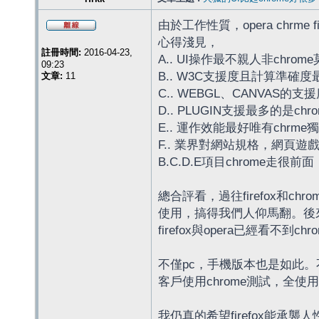
由於工作性質，opera chrme f
心得淺見，
註冊時間:
2016-04-23,
A.. UI操作最不親人非chrome
09:23
B.. W3C支援度且計算準確度最高是
文章:
11
C.. WEBGL、CANVAS的
D.. PLUGIN支援最多的是chro
E.. 運作效能最好唯有chrme獨
F.. 業界對網站規格，網頁遊
B.C.D.E項目chrome走很前
總合評看，過往firefox
使用，搞得我們人仰馬翻。後來隨
firefox與opera已經
不僅pc，手機版本也是如此。
客戶使用chrome測試，全使用o
我仍真的希望firefox能承