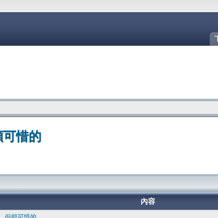
頗可惜的
內容
多，但頗可惜的