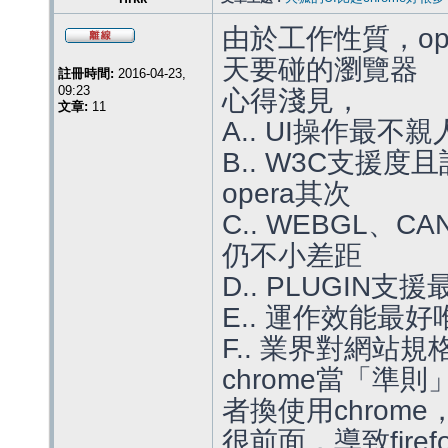
由於工作性質，opera 
天要碰的瀏覽器
註冊時間:
2016-04-23,
09:23
心得淺見，
文章:
11
A.. UI操作最不親
B.. W3C支援度且
opera其次
C.. WEBGL、
仍不小差距
D.. PLUGIN支援
E.. 運作效能最好唯
F.. 業界對網站
chrome當「
者換使用chrome
很前面，導致fire