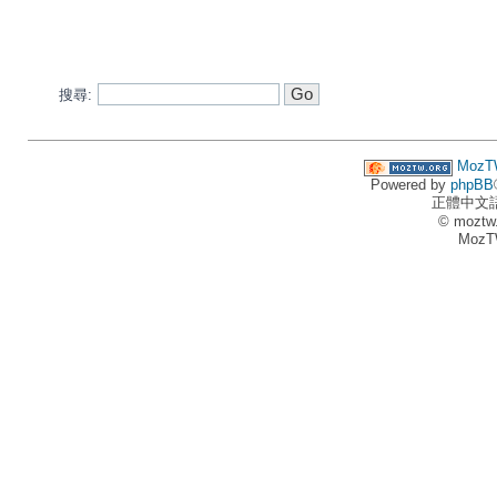
搜尋:
MozT
Powered by
phpBB
正體中文
© moztw
MozT