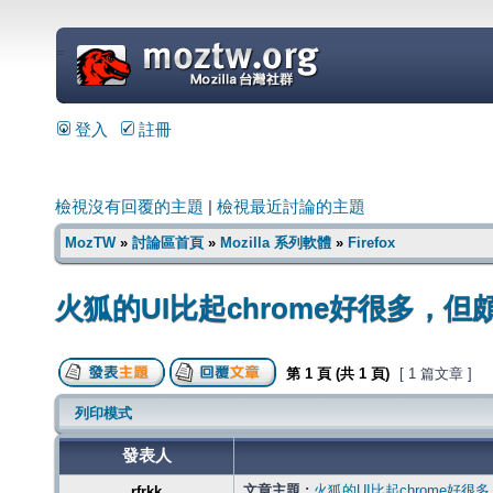
=
登入
註冊
檢視沒有回覆的主題
|
檢視最近討論的主題
MozTW
»
討論區首頁
»
Mozilla 系列軟體
»
Firefox
火狐的UI比起chrome好很多，但
第
1
頁 (共
1
頁)
[ 1 篇文章 ]
列印模式
發表人
文章主題 :
火狐的UI比起chrome好很
rfrkk