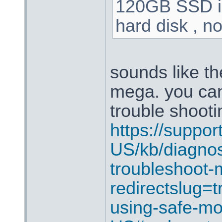
120GB SSD i
hard disk , n
sounds like th
mega. you can
trouble shoot
https://suppor
US/kb/diagnos
troubleshoot
redirectslug=t
using-safe-mo