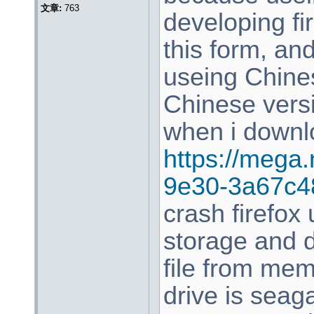
文章:
763
developing fi
this form, an
useing Chine
Chinese versi
when i downl
https://mega
9e30-3a67c4
crash firefox
storage and 
file from mem
drive is sea