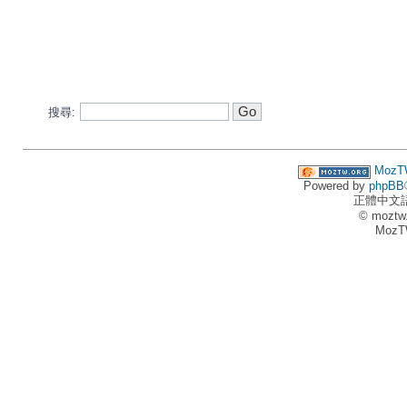
搜尋:
MozT
Powered by
phpBB
正體中文
© moztw
MozT