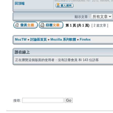
Mozilla/5.0 (Windows NT 10.0; Win64; x
回頂端
顯示文章 :
第
1
頁 (共
1
頁)
[ 2 篇文章 ]
MozTW
»
討論區首頁
»
Mozilla 系列軟體
»
Firefox
誰在線上
正在瀏覽這個版面的使用者：沒有註冊會員 和 143 位訪客
搜尋: