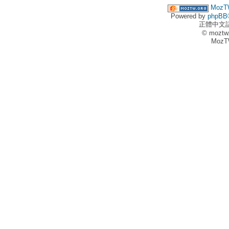
MozT
Powered by
phpBB
正體中文
© moztw
MozT