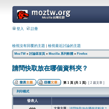
=
登入
註冊
檢視沒有回覆的主題
|
檢視最近討論的主題
MozTW
»
討論區首頁
»
Mozilla 系列軟體
»
Firefox
請問快取放在哪個資料夾？
第
1
頁 (共
1
頁)
[ 2 篇文章 ]
列印模式
發表人
文章主題 :
請問快取放在哪個資料夾？
rfrkk