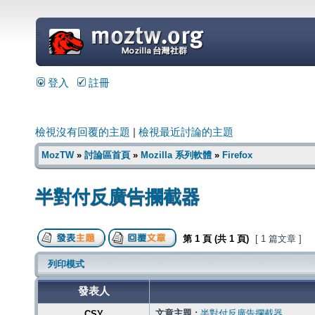
=
登入
註冊
檢視沒有回覆的主題
|
檢視最近討論的主題
MozTW
»
討論區首頁
»
Mozilla 系列軟體
»
Firefox
半對付反廣告攔截器
第
1
頁 (共
1
頁)
[ 1 篇文章 ]
列印模式
發表人
文章主題 :
半對付反廣告攔截器
CSY