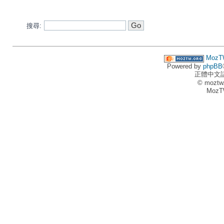
搜尋:
MozT
Powered by
phpBB
正體中文
© moztw
MozT