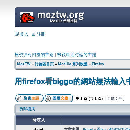
=
登入
註冊
檢視沒有回覆的主題
|
檢視最近討論的主題
MozTW
»
討論區首頁
»
Mozilla 系列軟體
»
Firefox
用firefox看biggo的網站無法輸
第
1
頁 (共
1
頁)
[ 2 篇文章 ]
列印模式
發表人
文章主題 :
用firefox看biggo的網站
altoph