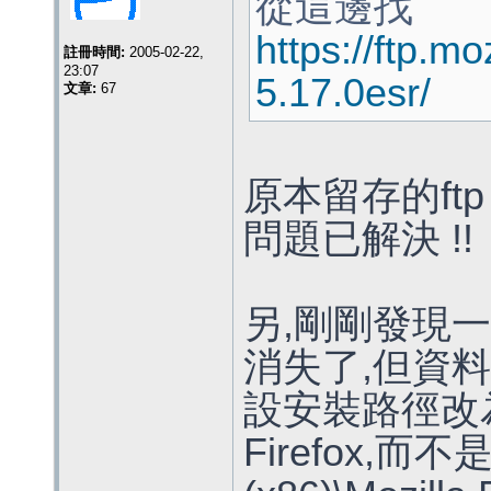
從這邊找
https://ftp.moz
註冊時間:
2005-02-22,
23:07
5.17.0esr/
文章:
67
原本留存的ft
問題已解決 !!
另,剛剛發現一個
消失了,但資料
設安裝路徑改為C:\
Firefox,而不是