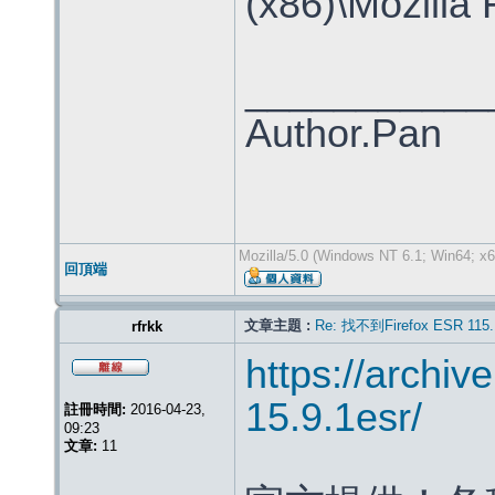
(x86)\Mozi
___________
Author.Pan
Mozilla/5.0 (Windows NT 6.1; Win64; x6
回頂端
文章主題 :
Re: 找不到Firefox ESR 115.
rfrkk
https://archive
15.9.1esr/
註冊時間:
2016-04-23,
09:23
文章:
11