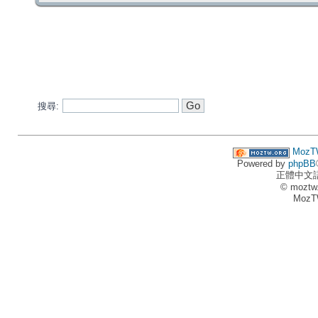
搜尋:
MozT
Powered by
phpBB
正體中文
© moztw
MozT