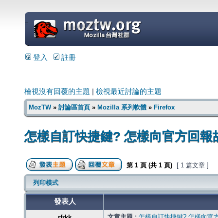
=
登入
註冊
檢視沒有回覆的主題
|
檢視最近討論的主題
MozTW
»
討論區首頁
»
Mozilla 系列軟體
»
Firefox
怎樣自訂快捷鍵? 怎樣向官方回報
第
1
頁 (共
1
頁)
[ 1 篇文章 ]
列印模式
發表人
文章主題 :
怎樣自訂快捷鍵? 怎樣向官
rfrkk