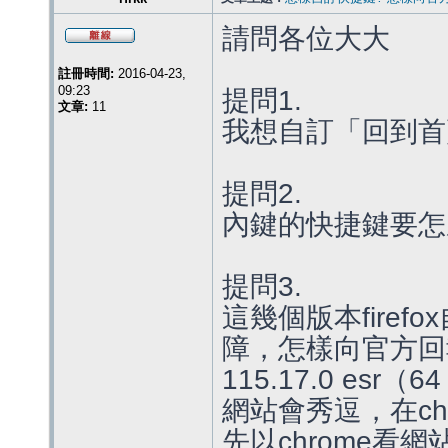
請問各位大大
註冊時間:
2016-04-23,
09:23
提問1.
文章:
11
我想自訂「回到首
提問2.
內鍵的快捷鍵要怎
提問3.
這幾個版本fire
障，怎樣向官方回
115.17.0 esr
網站會秀逗，在ch
先以chrome看網