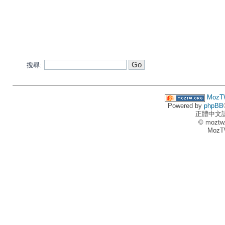
搜尋:
MozT
Powered by
phpBB
正體中文
© moztw
MozT