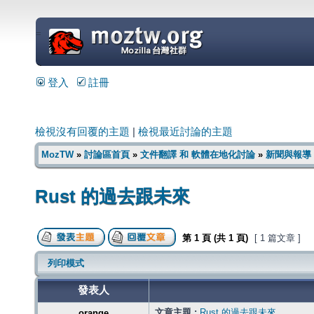
=
登入
註冊
檢視沒有回覆的主題
|
檢視最近討論的主題
MozTW
»
討論區首頁
»
文件翻譯 和 軟體在地化討論
»
新聞與報導
Rust 的過去跟未來
第
1
頁 (共
1
頁)
[ 1 篇文章 ]
列印模式
發表人
文章主題 :
Rust 的過去跟未來
orange