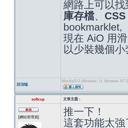
網路上可以找
庫存檔
、
CS
bookmarklet,
現在 AiO 
以少裝幾個小
Mozilla/5.0 (Windows; U; Windows NT 5.
回頂端
文章主題 :
softcup
推一下！
[網站管理員]
這套功能太強