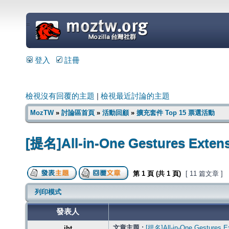
=
登入
註冊
檢視沒有回覆的主題
|
檢視最近討論的主題
MozTW
»
討論區首頁
»
活動回顧
»
擴充套件 Top 15 票選活動
[提名]All-in-One Gestures Exten
第
1
頁 (共
1
頁)
[ 11 篇文章 ]
列印模式
發表人
文章主題 :
[提名]All-in-One Gestures E
jht