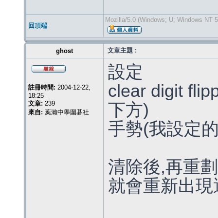
Mozilla/5.0 (Windows; U; Windows NT 5.
回頂端
文章主題 :
ghost
設定
clear digit
註冊時間:
2004-12-22,
18:25
文章:
239
下方)
來自:
葉瀨中學圍碁社
手勢(我設定
清除後,再重劃
就會重新出現