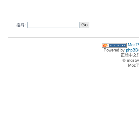
搜尋:
MozT
Powered by
phpBB
正體中文
© moztw
MozT