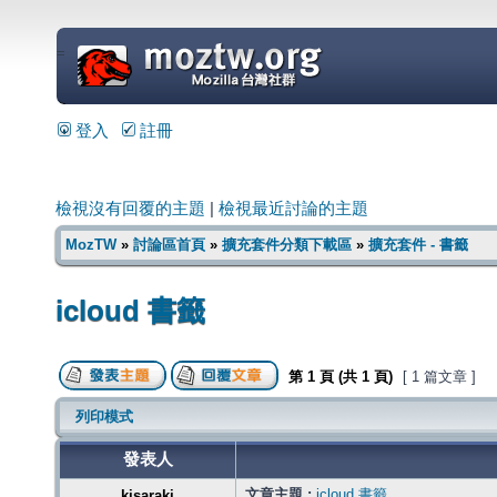
=
登入
註冊
檢視沒有回覆的主題
|
檢視最近討論的主題
MozTW
»
討論區首頁
»
擴充套件分類下載區
»
擴充套件 - 書籤
icloud 書籤
第
1
頁 (共
1
頁)
[ 1 篇文章 ]
列印模式
發表人
文章主題 :
icloud 書籤
kisaraki