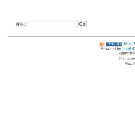
搜尋:
MozT
Powered by
phpBB
正體中文
© moztw
MozT