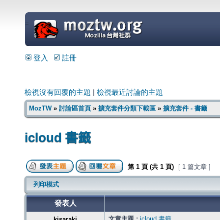
=
登入
註冊
檢視沒有回覆的主題
|
檢視最近討論的主題
MozTW
»
討論區首頁
»
擴充套件分類下載區
»
擴充套件 - 書籤
icloud 書籤
第
1
頁 (共
1
頁)
[ 1 篇文章 ]
列印模式
發表人
文章主題 :
icloud 書籤
kisaraki