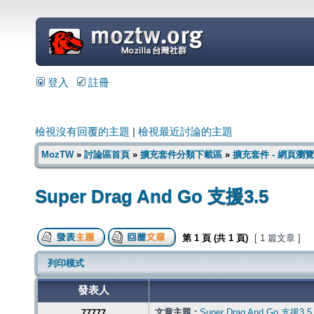
=
登入
註冊
檢視沒有回覆的主題
|
檢視最近討論的主題
MozTW
»
討論區首頁
»
擴充套件分類下載區
»
擴充套件 - 網頁瀏覽
Super Drag And Go 支援3.5
第
1
頁 (共
1
頁)
[ 1 篇文章 ]
列印模式
發表人
文章主題 :
Super Drag And Go 支援3.5
77777