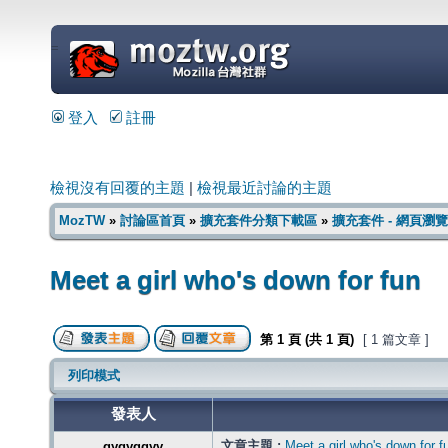
=
登入
註冊
檢視沒有回覆的主題
|
檢視最近討論的主題
MozTW
»
討論區首頁
»
擴充套件分類下載區
»
擴充套件 - 網頁瀏覽
Meet a girl who's down for fun
第
1
頁 (共
1
頁)
[ 1 篇文章 ]
列印模式
發表人
文章主題 :
Meet a girl who's down for f
gygyggyy