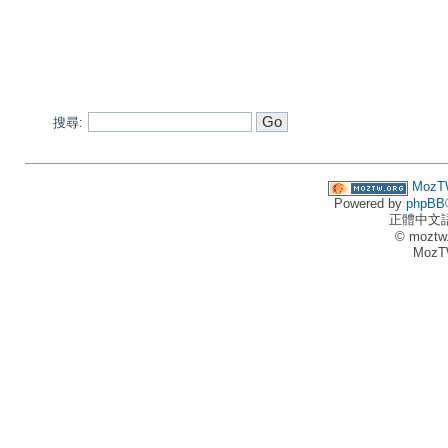
搜尋:
MozT
Powered by
phpBB
正體中文
© moztw
MozT