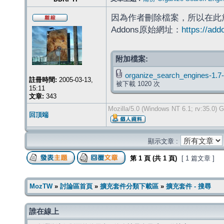
因為作者刪除檔案，所以在此
Addons原始網址：
https://add
附加檔案:
organize_search_engines-1.7-
註冊時間:
2005-03-13,
被下載 1020 次
15:11
文章:
343
Mozilla/5.0 (Windows NT 6.1; rv:35.0) 
回頂端
顯示文章 :
第
1
頁 (共
1
頁)
[ 1 篇文章 ]
MozTW
»
討論區首頁
»
擴充套件分類下載區
»
擴充套件 - 搜尋
誰在線上