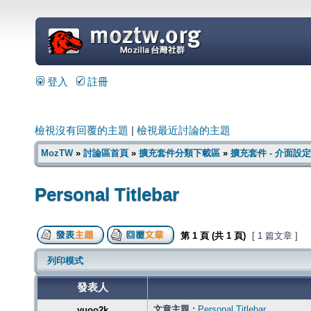
=
登入
註冊
檢視沒有回覆的主題
|
檢視最近討論的主題
MozTW
»
討論區首頁
»
擴充套件分類下載區
»
擴充套件 - 介面設定
Personal Titlebar
第
1
頁 (共
1
頁)
[ 1 篇文章 ]
列印模式
發表人
文章主題 :
Personal Titlebar
yuoo2k