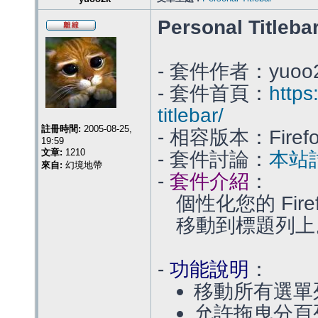
Personal Titleba
- 套件作者：yuoo
- 套件首頁：
https
titlebar/
註冊時間:
2005-08-25,
- 相容版本：Firefox
19:59
文章:
1210
- 套件討論：
本站討
來自:
幻境地帶
-
套件介紹
：
個性化您的 Fi
移動到標題列上
-
功能說明
：
移動所有選單
允許拖曳分頁