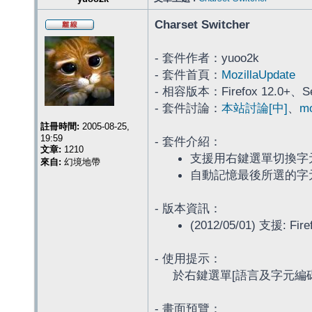
Charset Switcher
- 套件作者：yuoo2k
- 套件首頁：
MozillaUpdate
- 相容版本：Firefox 12.0+、Se
- 套件討論：
本站討論[中]
、
mo
註冊時間:
2005-08-25,
19:59
- 套件介紹：
文章:
1210
支援用右鍵選單切換字
來自:
幻境地帶
自動記憶最後所選的字
- 版本資訊：
(2012/05/01) 支援: Fir
- 使用提示：
於右鍵選單[語言及字元編
- 畫面預覽：