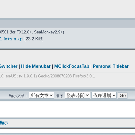
20501 (for FX12.0+, SeaMonkey2.9+)
1-fx+sm.xpi
[23.2 KiB]
Switcher
|
Hide Menubar
|
MClickFocusTab
|
Personal Titlebar
0; en-US; rv:1.9.0.1) Gecko/2008070208 Firefox/3.0.1
顯示文章 :
排序
容顯示