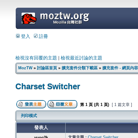
=
登入
註冊
檢視沒有回覆的主題
|
檢視最近討論的主題
MozTW
»
討論區首頁
»
擴充套件分類下載區
»
擴充套件 - 網頁內
Charset Switcher
第
1
頁 (共
1
頁)
[ 1 篇文章 ]
列印模式
發表人
文章主題 :
Charset Switcher
yuoo2k