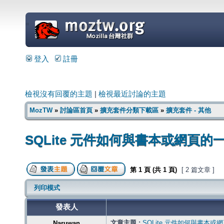
=
登入
註冊
檢視沒有回覆的主題
|
檢視最近討論的主題
MozTW
»
討論區首頁
»
擴充套件分類下載區
»
擴充套件 - 其他
SQLite 元件如何與書本或網頁的
第
1
頁 (共
1
頁)
[ 2 篇文章 ]
列印模式
發表人
文章主題 :
SQLite 元件如何與書本或
Naruwan