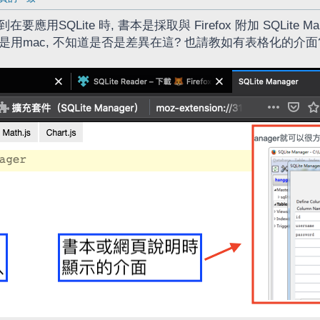
在要應用SQLite 時, 書本是採取與 Firefox 附加 SQLite M
我是用mac, 不知道是否是差異在這? 也請教如有表格化的介面