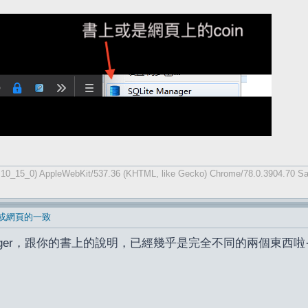
X 10_15_0) AppleWebKit/537.36 (KHTML, like Gecko) Chrome/78.0.3904.70 Sa
書本或網頁的一致
ite manager，跟你的書上的說明，已經幾乎是完全不同的兩個東西