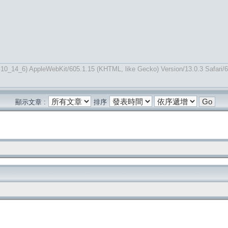
 10_14_6) AppleWebKit/605.1.15 (KHTML, like Gecko) Version/13.0.3 Safari/
顯示文章 :
排序