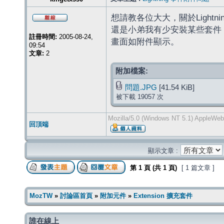
想請教各位大大，關於Light
還是小弟我有少安裝某些套件
註冊時間:
2005-08-24,
畫面如附件顯示。
09:54
文章:
2
附加檔案:
問題.JPG
[41.54 KiB]
被下載 19057 次
Mozilla/5.0 (Windows NT 5.1) AppleWeb
回頂端
顯示文章 :
第
1
頁 (共
1
頁)
[ 1 篇文章 ]
MozTW
»
討論區首頁
»
附加元件
»
Extension 擴充套件
誰在線上