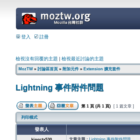
=
登入
註冊
檢視沒有回覆的主題
|
檢視最近討論的主題
MozTW
»
討論區首頁
»
附加元件
»
Extension 擴充套件
Lightning 事件附件問題
第
1
頁 (共
1
頁)
[ 1 篇文章 ]
列印模式
發表人
文章主題 :
Lightning 事件附件問題
kingctx530