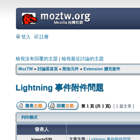
=
登入
註冊
檢視沒有回覆的主題
|
檢視最近討論的主題
MozTW
»
討論區首頁
»
附加元件
»
Extension 擴充套件
Lightning 事件附件問題
第
1
頁 (共
1
頁)
[ 1 篇文章 ]
列印模式
發表人
文章主題 :
Lightning 事件附件問題
kingctx530