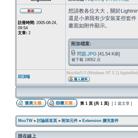
想請教各位大大，關於Light
還是小弟我有少安裝某些套件
註冊時間:
2005-08-24,
畫面如附件顯示。
09:54
文章:
2
附加檔案:
問題.JPG
[41.54 KiB]
被下載 19052 次
Mozilla/5.0 (Windows NT 5.1) AppleWeb
回頂端
第
1
頁 (共
1
頁)
[ 1 篇文章 ]
MozTW
»
討論區首頁
»
附加元件
»
Extension 擴充套件
誰在線上