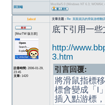
Mozilla/5.0 (Windows NT 6.3; WOW64; r
回頂端
文章主題 :
Re: 頁面資訊的滑鼠游標翻
1abcd
底下引用一些
[MozTW 版主群]
http://www.bb
3.htm
引言回覆:
註冊時間:
2006-01-29,
23:45
文章:
1420
將滑鼠指標
標會變成「I
插入點游標