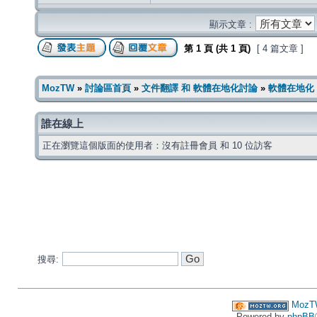
顯示文章 :
第
1
頁 (共
1
頁)
[ 4 篇文章 ]
MozTW
»
討論區首頁
»
文件翻譯 和 軟體在地化討論
»
軟體在地化
誰在線上
正在瀏覽這個版面的使用者：沒有註冊會員 和 10 位訪客
搜尋:
MozT
Powered by
phpBB