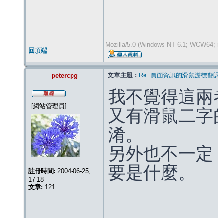
Mozilla/5.0 (Windows NT 6.1; WOW64; r
回頂端
文章主題 :
Re: 頁面資訊的滑鼠游標翻
petercpg
我不覺得這兩
[網站管理員]
又有滑鼠二字的 
淆。
另外也不一定 
要是什麼。
註冊時間:
2004-06-25,
17:18
文章:
121