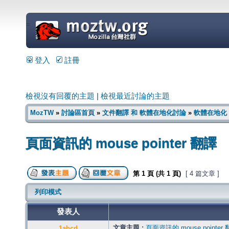
=
登入
註冊
檢視沒有回覆的主題
|
檢視最近討論的主題
MozTW
»
討論區首頁
»
文件翻譯 和 軟體在地化討論
»
軟體在地化
頁面資訊的 mouse pointer 翻譯
第
1
頁 (共
1
頁)
[ 4 篇文章 ]
列印模式
發表人
文章主題 :
頁面資訊的 mouse pointer
1abcd