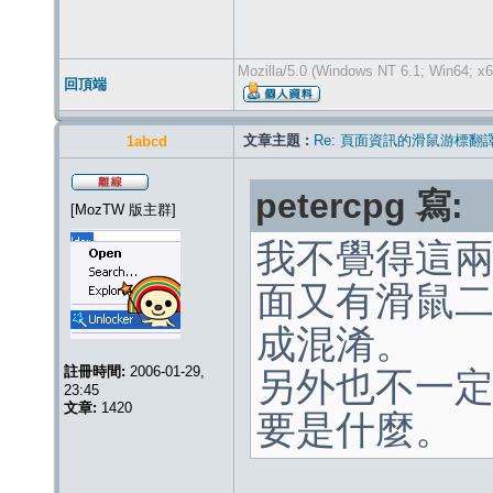
Mozilla/5.0 (Windows NT 6.1; Win64; x6
回頂端
文章主題 :
Re: 頁面資訊的滑鼠游標翻
1abcd
petercpg 寫:
[MozTW 版主群]
我不覺得這
面又有滑鼠二字
成混淆。
註冊時間:
2006-01-29,
另外也不一定 
23:45
文章:
1420
要是什麼。