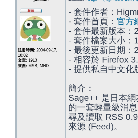
- 套件作者：Higm
- 套件首頁：
官方
- 套件最新版本：2.
- 套件檔案大小：18
- 最後更新日期：201
註冊時間:
2004-09-17,
18:02
- 相容於 Firefox 3.
文章:
1913
來自:
MSB, MND
- 提供私自中文化版本
簡介：
Sage++ 是日本網
的一套輕量級消息
尋及讀取 RSS 0.9
來源 (Feed)。