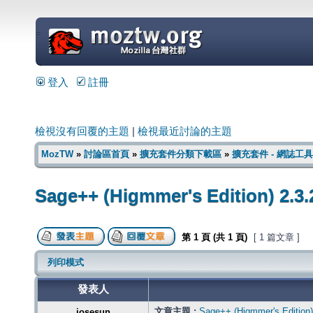
=
登入
註冊
檢視沒有回覆的主題
|
檢視最近討論的主題
MozTW
»
討論區首頁
»
擴充套件分類下載區
»
擴充套件 - 網誌工具
Sage++ (Higmmer's Edition) 2.3.
第
1
頁 (共
1
頁)
[ 1 篇文章 ]
列印模式
發表人
文章主題 :
Sage++ (Higmmer's Edition)
josesun