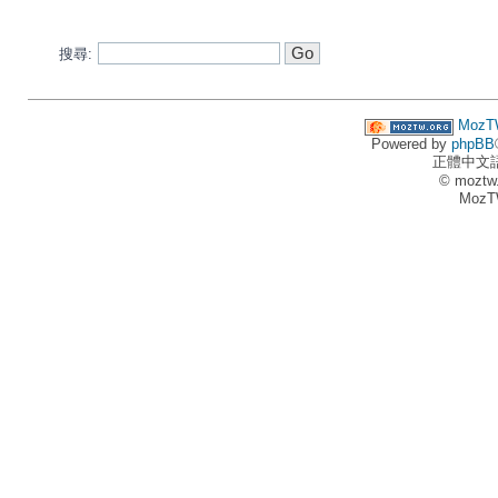
搜尋:
MozT
Powered by
phpBB
正體中文
© moztw
MozT