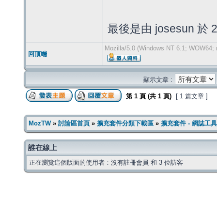
最後是由 josesun 於 2
Mozilla/5.0 (Windows NT 6.1; WOW64; r
回頂端
顯示文章 :
第
1
頁 (共
1
頁)
[ 1 篇文章 ]
MozTW
»
討論區首頁
»
擴充套件分類下載區
»
擴充套件 - 網誌工具
誰在線上
正在瀏覽這個版面的使用者：沒有註冊會員 和 3 位訪客