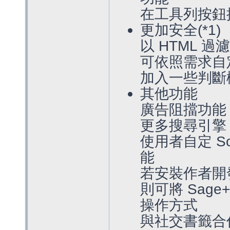
在工具列按鈕按
更加安全(*1)
以 HTML 
可依照需求自定
加入一些判斷
其他功能
廣告阻擋功能
更多搜尋引擎 
使用者自定 S
能
若安裝作者開發的 
則可將 Sage
操作方式
與社交書籤合