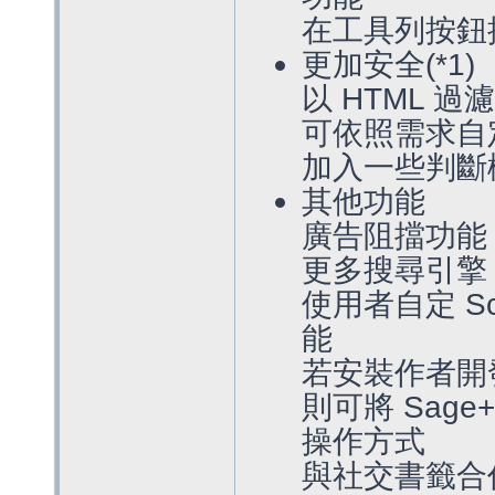
在工具列按鈕按
更加安全(*1)
以 HTML 
可依照需求自定
加入一些判斷
其他功能
廣告阻擋功能
更多搜尋引擎 
使用者自定 S
能
若安裝作者開發的 
則可將 Sage
操作方式
與社交書籤合