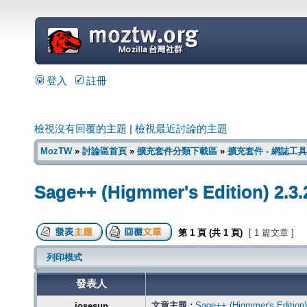
=
登入
註冊
檢視沒有回覆的主題
|
檢視最近討論的主題
MozTW
»
討論區首頁
»
擴充套件分類下載區
»
擴充套件 - 網誌工具
Sage++ (Higmmer's Edition) 2.3.
第
1
頁 (共
1
頁)
[ 1 篇文章 ]
列印模式
發表人
文章主題 :
Sage++ (Higmmer's Edition)
josesun