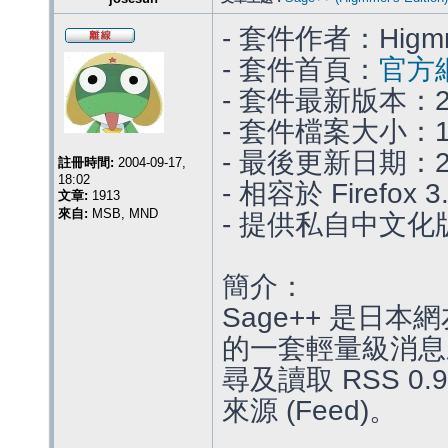
- 套件作者：Higm
- 套件首頁：
官方
- 套件最新版本：2.
- 套件檔案大小：18
- 最後更新日期：201
註冊時間:
2004-09-17,
18:02
- 相容於 Firefox 3.
文章:
1913
來自:
MSB, MND
- 提供私自中文化版本
簡介：
Sage++ 是日本網
的一套輕量級消息
尋及讀取 RSS 0.9
來源 (Feed)。