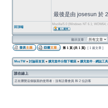
最後是由 josesun 於 2
Mozilla/5.0 (Windows NT 6.1; WOW64; r
回頂端
顯示文章 :
第
1
頁 (共
1
頁)
[ 1 篇文章 ]
MozTW
»
討論區首頁
»
擴充套件分類下載區
»
擴充套件 - 網誌工具
誰在線上
正在瀏覽這個版面的使用者：沒有註冊會員 和 2 位訪客