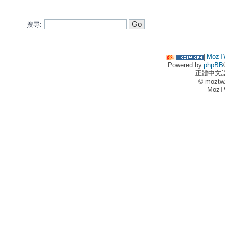
搜尋:
MozT
Powered by
phpBB
正體中文
© moztw
MozT