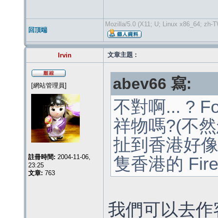
Mozilla/5.0 (X11; U; Linux x86_64; zh-
回頂端
文章主題 :
Irvin
abev66 寫:
[網站管理員]
不對啊... ? 
祥物嗎?(不然怎
扯到香港好像
註冊時間:
2004-11-06,
隻香港的 Firef
23:25
文章:
763
我們可以去作