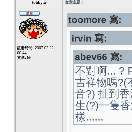
文章主題 :
tobbytw
toomore 寫:
irvin 寫:
註冊時間:
2007-02-22,
00:44
abev66 寫:
文章:
56
不對啊... ?
吉祥物嗎?(不
音?) 扯到
生(?)一隻香
樣......