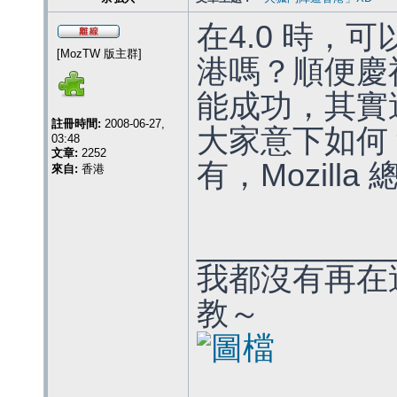
在4.0 時，可以
[MozTW 版主群]
港嗎？順便慶
能成功，其實
註冊時間:
2008-06-27,
大家意下如何
03:48
文章:
2252
有，Mozill
來自:
香港
___________
我都沒有再在
教～