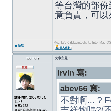
等台灣的部份
意負責，可以
Mozilla/5.0 (Macintosh; U; Intel Mac O
回頂端
文章主題 :
toomore
irvin 寫:
abev66 寫:
不對啊... ?
註冊時間:
2005-03-04,
11:48
文章:
172
吉祥物嗎?(不
來自:
台灣高雄 Taiwan