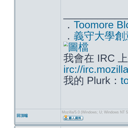
___________
．
Toomore Bl
．
義守大學創
我會在 IRC 
irc://irc.mozil
我的 Plurk：
t
Mozilla/5.0 (Windows; U; Windows NT 5
回頂端