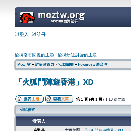
=
登入
註冊
檢視沒有回覆的主題
|
檢視最近討論的主題
MozTW
»
討論區首頁
»
活動回顧
»
Foxmosa 遊台灣
「火狐鬥陣遊香港」XD
第
1
頁 (共
1
頁)
[ 10 篇文章 ]
列印模式
發表人
余弘兵
文章主題 :
「火狐鬥陣遊香港」XD