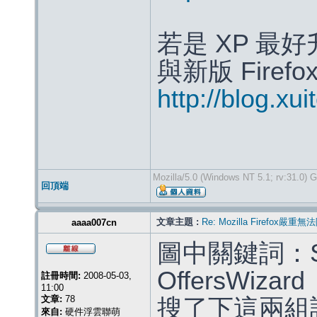
若是 XP 最好升
與新版 Firefo
http://blog.xu
Mozilla/5.0 (Windows NT 5.1; rv:31.0) 
回頂端
文章主題 :
Re: Mozilla Firef
aaaa007cn
圖中關鍵詞：Surf
OffersWizard
註冊時間:
2008-05-03,
11:00
文章:
78
搜了下這兩組
來自:
硬件浮雲聯萌