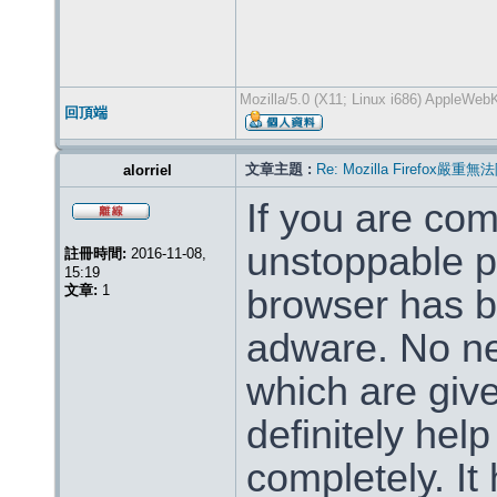
Mozilla/5.0 (X11; Linux i686) AppleWeb
回頂端
文章主題 :
Re: Mozilla Firef
alorriel
If you are co
unstoppable p
註冊時間:
2016-11-08,
15:19
文章:
1
browser has b
adware. No nee
which are given
definitely he
completely. It