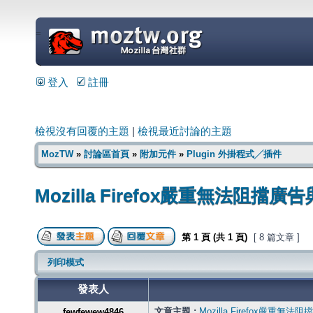
=
登入
註冊
檢視沒有回覆的主題
|
檢視最近討論的主題
MozTW
»
討論區首頁
»
附加元件
»
Plugin 外掛程式╱插件
Mozilla Firefox嚴重無法
第
1
頁 (共
1
頁)
[ 8 篇文章 ]
列印模式
發表人
文章主題 :
Mozilla Firefox嚴
fewfewew4846