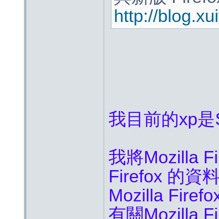
http://blog.x
我目前的xp是
我將Mozilla F
Firefox 的
Mozilla F
有關Mozilla