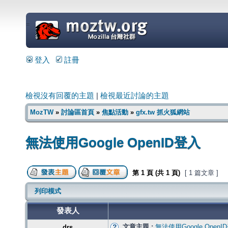
=
登入
註冊
檢視沒有回覆的主題
|
檢視最近討論的主題
MozTW
»
討論區首頁
»
焦點活動
»
gfx.tw 抓火狐網站
無法使用Google OpenID登入
第
1
頁 (共
1
頁)
[ 1 篇文章 ]
列印模式
發表人
文章主題 :
無法使用Google OpenI
drs