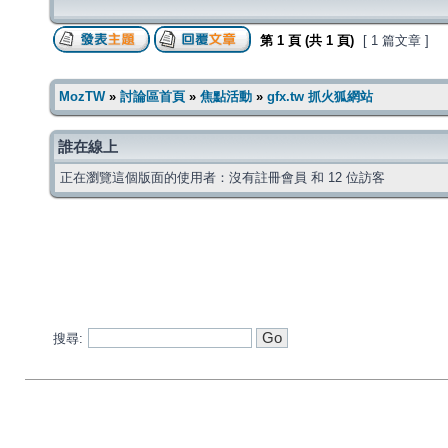
第
1
頁 (共
1
頁)
[ 1 篇文章 ]
MozTW
»
討論區首頁
»
焦點活動
»
gfx.tw 抓火狐網站
誰在線上
正在瀏覽這個版面的使用者：沒有註冊會員 和 12 位訪客
搜尋: