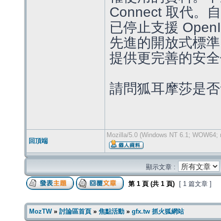
Connect 取代。自
已停止支援 Ope
先進的開放式標準 O
提供更完善的安全
請問狐耳摩莎是否會u
Mozilla/5.0 (Windows NT 6.1; WOW64; r
回頂端
顯示文章 :
第
1
頁 (共
1
頁)
[ 1 篇文章 ]
MozTW
»
討論區首頁
»
焦點活動
»
gfx.tw 抓火狐網站