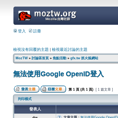
=
登入
註冊
檢視沒有回覆的主題
|
檢視最近討論的主題
MozTW
»
討論區首頁
»
焦點活動
»
gfx.tw 抓火狐網站
無法使用Google OpenID登入
第
1
頁 (共
1
頁)
[ 1 篇文章 ]
列印模式
發表人
文章主題 :
無法使用Google OpenI
drs