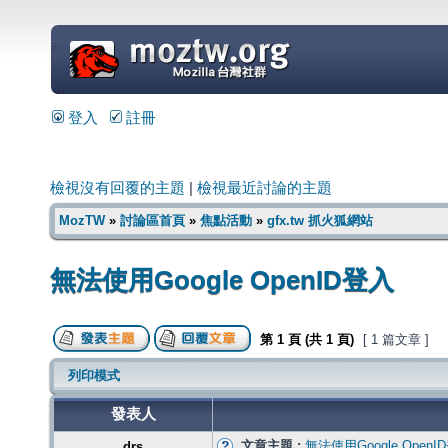
=
登入
註冊
檢視沒有回覆的主題
|
檢視最近討論的主題
MozTW
»
討論區首頁
»
焦點活動
»
gfx.tw 抓火狐網站
無法使用Google OpenID登入
第
1
頁 (共
1
頁)
[ 1 篇文章 ]
列印模式
發表人
文章主題 :
無法使用Google OpenI
drs