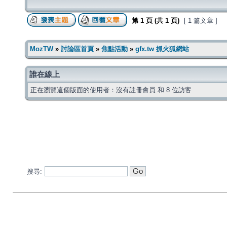
第
1
頁 (共
1
頁)
[ 1 篇文章 ]
MozTW
»
討論區首頁
»
焦點活動
»
gfx.tw 抓火狐網站
誰在線上
正在瀏覽這個版面的使用者：沒有註冊會員 和 8 位訪客
搜尋: