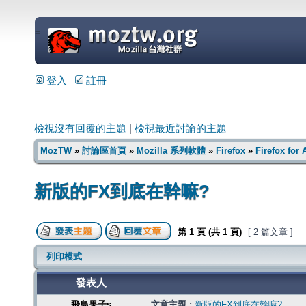
=
登入
註冊
檢視沒有回覆的主題
|
檢視最近討論的主題
MozTW
»
討論區首頁
»
Mozilla 系列軟體
»
Firefox
»
Firefox for
新版的FX到底在幹嘛?
第
1
頁 (共
1
頁)
[ 2 篇文章 ]
列印模式
發表人
飛鳥果子s
文章主題 :
新版的FX到底在幹嘛?