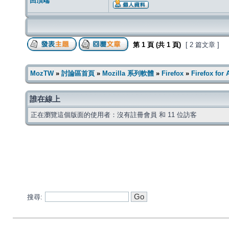
回頂端
第
1
頁 (共
1
頁)
[ 2 篇文章 ]
MozTW
»
討論區首頁
»
Mozilla 系列軟體
»
Firefox
»
Firefox for
誰在線上
正在瀏覽這個版面的使用者：沒有註冊會員 和 11 位訪客
搜尋: