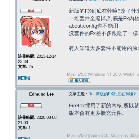
新版的FX到底在幹嘛?改了什
一堆套件全廢掉,到底是Fx內
about:config也不能用
沒套件的Fx差不多跟廢了一樣
有人知道大多套件不能用的原
註冊時間:
2013-12-14,
23:38
文章:
25
Mozilla/5.0 (Windows NT 10.0; Win64; x
回頂端
文章主題 :
Re: 新版的FX到底在幹嘛?
Edmund Lee
Firefox採用了新的內核,所以就
版本會有更多擴充元件。
註冊時間:
2020-08-08,
21:00
文章:
1
Mozilla/5.0 (Android 10; Mobile; rv:80.0