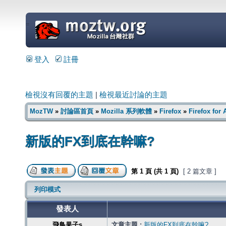
=
登入
註冊
檢視沒有回覆的主題
|
檢視最近討論的主題
MozTW
»
討論區首頁
»
Mozilla 系列軟體
»
Firefox
»
Firefox for
新版的FX到底在幹嘛?
第
1
頁 (共
1
頁)
[ 2 篇文章 ]
列印模式
發表人
飛鳥果子s
文章主題 :
新版的FX到底在幹嘛?