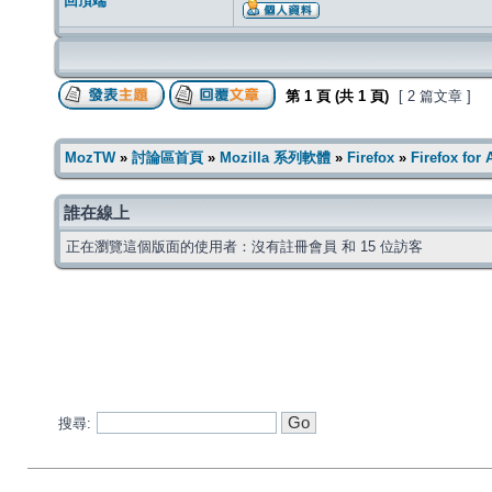
回頂端
第
1
頁 (共
1
頁)
[ 2 篇文章 ]
MozTW
»
討論區首頁
»
Mozilla 系列軟體
»
Firefox
»
Firefox for
誰在線上
正在瀏覽這個版面的使用者：沒有註冊會員 和 15 位訪客
搜尋: