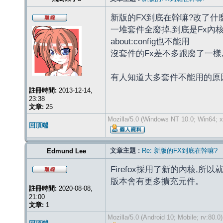
新版的FX到底在幹嘛?改了什
一堆套件全廢掉,到底是Fx內
about:config也不能用
沒套件的Fx差不多跟廢了一樣
有人知道大多套件不能用的原
註冊時間:
2013-12-14,
23:38
文章:
25
Mozilla/5.0 (Windows NT 10.0; Win64; x
回頂端
文章主題 :
Re: 新版的FX到底在幹嘛?
Edmund Lee
Firefox採用了新的內核,所以就
版本會有更多擴充元件。
註冊時間:
2020-08-08,
21:00
文章:
1
Mozilla/5.0 (Android 10; Mobile; rv:80.0