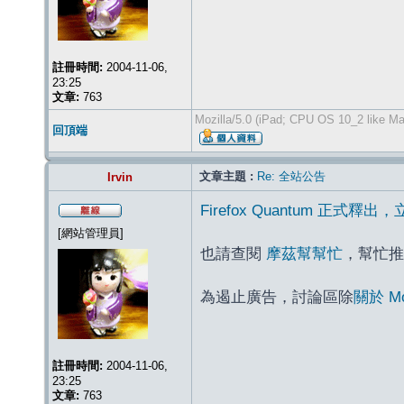
註冊時間:
2004-11-06,
23:25
文章:
763
Mozilla/5.0 (iPad; CPU OS 10_2 like M
回頂端
文章主題 :
Re: 全站公告
Irvin
Firefox Quantum 正式釋
[網站管理員]
也請查閱
摩茲幫幫忙
，幫忙推
為遏止廣告，討論區除
關於 M
註冊時間:
2004-11-06,
23:25
文章:
763