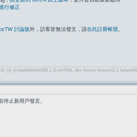
進行修正
ozTW 討論版
外，訪客皆無法發文，請
在此註冊帳號
。
 10_14_4) AppleWebKit/605.1.15 (KHTML, like Gecko) Version/12.1 Safari/60
前停止新用戶發言。