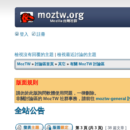
=
登入
註冊
檢視沒有回覆的主題
|
檢視最近討論的主題
MozTW
»
討論區首頁
»
其它
»
有關 MozTW 討論區
版面規則
請勿於此版詢問軟體使用問題，一律刪除。
非關討論區的 MozTW 社群事務，請前往
moztw-genera
全站公告
第
3
頁 (共
3
頁)
[ 38 篇文章 ]