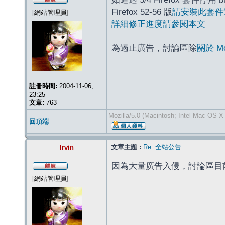
Firefox 52-56 版
請安裝此套件
[網站管理員]
詳細修正進度請參閱本文
為遏止廣告，討論區除
關於 M
註冊時間:
2004-11-06,
23:25
文章:
763
Mozilla/5.0 (Macintosh; Intel Mac OS X
回頂端
文章主題 :
Re: 全站公告
Irvin
因為大量廣告入侵，討論區目
[網站管理員]