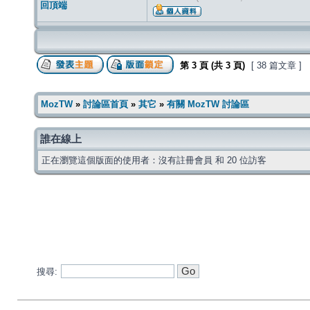
回頂端
第
3
頁 (共
3
頁)
[ 38 篇文章 ]
MozTW
»
討論區首頁
»
其它
»
有關 MozTW 討論區
誰在線上
正在瀏覽這個版面的使用者：沒有註冊會員 和 20 位訪客
搜尋: