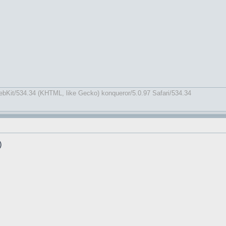
ebKit/534.34 (KHTML, like Gecko) konqueror/5.0.97 Safari/534.34
)