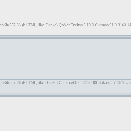
WebKit/537.36 (KHTML, like Gecko) QtWebEngine/5.10.0 Chrome/61.0.3163.14
ebKit/537.36 (KHTML, like Gecko) Chrome/65.0.3325.183 Safari/537.36 Vival