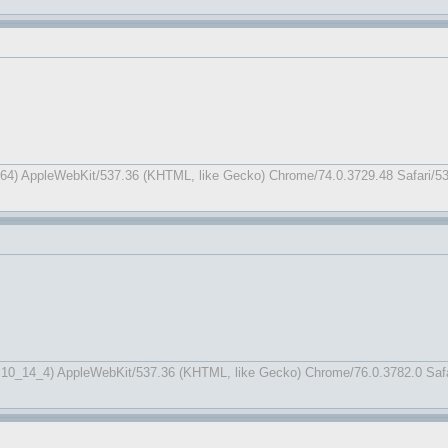
x64) AppleWebKit/537.36 (KHTML, like Gecko) Chrome/74.0.3729.48 Safari/5
X 10_14_4) AppleWebKit/537.36 (KHTML, like Gecko) Chrome/76.0.3782.0 Safa