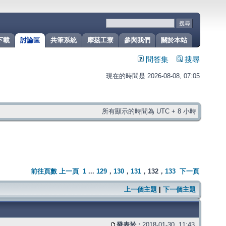
下載
討論區
共筆系統
摩茲工寮
參與我們
關於本站
問答集
搜尋
現在的時間是 2026-08-08, 07:05
所有顯示的時間為 UTC + 8 小時
前往頁數
上一頁
1
...
129
，
130
，
131
，
132
，
133
下一頁
上一個主題
|
下一個主題
發表於 :
2018-01-30, 11:43