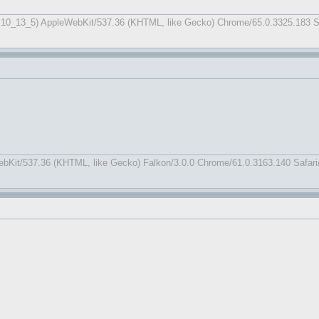
X 10_13_5) AppleWebKit/537.36 (KHTML, like Gecko) Chrome/65.0.3325.183 Sa
WebKit/537.36 (KHTML, like Gecko) Falkon/3.0.0 Chrome/61.0.3163.140 Safari