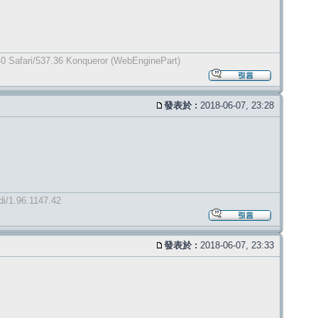
0 Safari/537.36 Konqueror (WebEnginePart)
發表於 :
2018-06-07, 23:28
di/1.96.1147.42
發表於 :
2018-06-07, 23:33