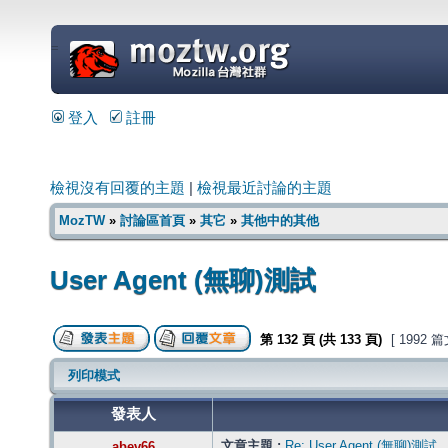
=
登入
註冊
檢視沒有回覆的主題
|
檢視最近討論的主題
MozTW
»
討論區首頁
»
其它
»
其他中的其他
User Agent (無聊)測試
第
132
頁 (共
133
頁)
[ 1992 
列印模式
發表人
文章主題 :
Re: User Agent (無聊)測試
abev66