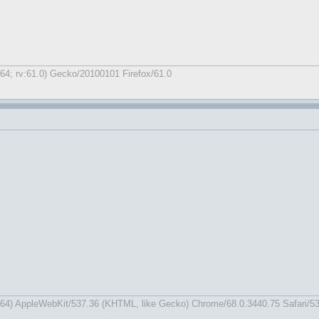
64; rv:61.0) Gecko/20100101 Firefox/61.0
x64) AppleWebKit/537.36 (KHTML, like Gecko) Chrome/68.0.3440.75 Safari/5