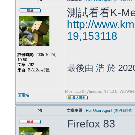
測試看看K-M
http://www.km
19,153118
註冊時間:
2005-10-24,
10:50
文章:
792
最後由
浩
於 202
來自:
B-612小行星
Mozilla/5.0 (Windows NT 10.0; WOW64; 
回頂端
浩
文章主題 :
Re: User Agent (無聊)測試
Firefox 83