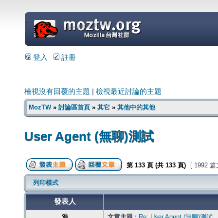
=
登入
註冊
檢視沒有回覆的主題
|
檢視最近討論的主題
MozTW
»
討論區首頁
»
其它
»
其他中的其他
User Agent (無聊)測試
第
133
頁 (共
133
頁)
[ 1992 
列印模式
發表人
浩
文章主題 :
Re: User Agent (無聊)測試