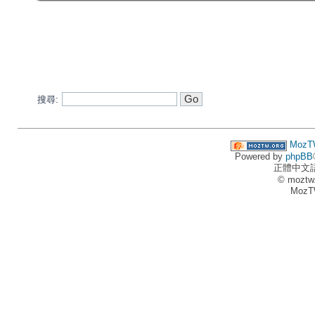
搜尋:
MozT
Powered by
phpBB
正體中文
© moztw
MozT