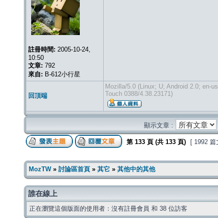
註冊時間:
2005-10-24,
10:50
文章:
792
來自:
B-612小行星
Mozilla/5.0 (Linux; U; Android 2.0; en-
Touch 0388/4.38.23171)
回頂端
顯示文章 :
第
133
頁 (共
133
頁)
[ 1992 
MozTW
»
討論區首頁
»
其它
»
其他中的其他
誰在線上
正在瀏覽這個版面的使用者：沒有註冊會員 和 38 位訪客