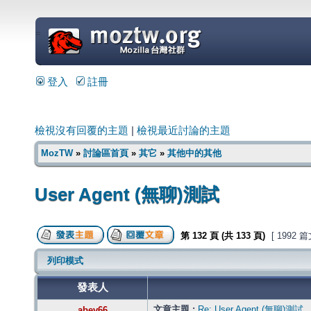
=
登入
註冊
檢視沒有回覆的主題
|
檢視最近討論的主題
MozTW
»
討論區首頁
»
其它
»
其他中的其他
User Agent (無聊)測試
第
132
頁 (共
133
頁)
[ 1992 
列印模式
發表人
文章主題 :
Re: User Agent (無聊)測試
abev66