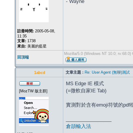
- Wayne
註冊時間:
2005-05-08,
11:35
文章:
1738
來自:
美麗的藍星
Mozilla/5.0 (Windows NT 10.0; rv:68.0)
回頂端
文章主題 :
Re: User Agent (無聊)測試
1abcd
MS Edge IE 模式
(=微軟自家IE Tab)
[MozTW 版主群]
實測對於含有emoji符號的pdf
_________________
倉頡輸入法