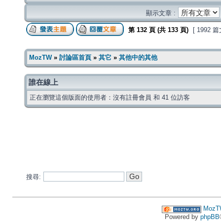
顯示文章 :
第
132
頁 (共
133
頁)
[ 1992 
MozTW
»
討論區首頁
»
其它
»
其他中的其他
誰在線上
正在瀏覽這個版面的使用者：沒有註冊會員 和 41 位訪客
搜尋:
MozT
Powered by
phpBB